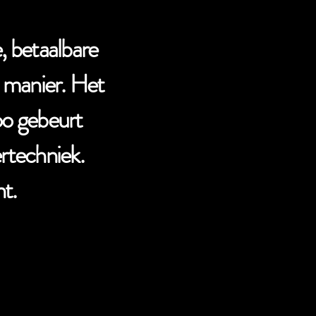
, betaalbare
 manier. Het
oo gebeurt
ertechniek.
t.