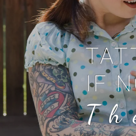
TAT
IF N
Th