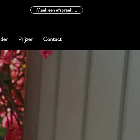
Maak een afspraak....
jden
Prijzen
Contact