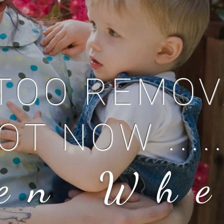
TOO REMOV
OT NOW .....
en Wh