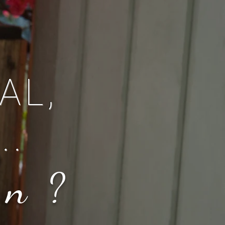
AL,
..
en?